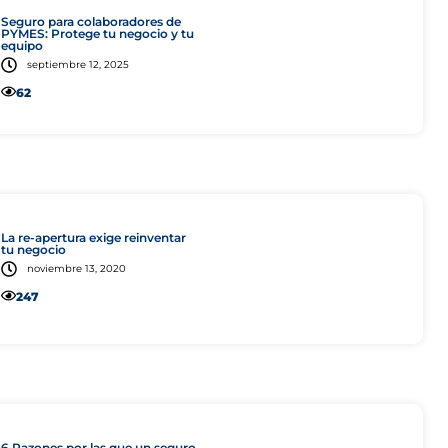
Colectivo
Seguro para colaboradores de
PYMES: Protege tu negocio y tu
equipo
septiembre 12, 2025
62
Consejo
La re-apertura exige reinventar
tu negocio
noviembre 13, 2020
247
Salud
6 Razones por las que un seguro