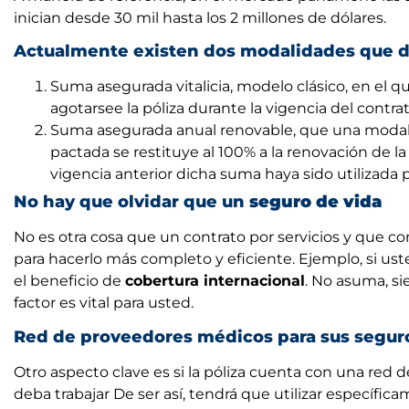
inician desde 30 mil hasta los 2 millones de dólares.
Actualmente existen dos modalidades que d
Suma asegurada vitalicia, modelo clásico, en el q
agotarsee la póliza durante la vigencia del contrat
Suma asegurada anual renovable, que una modali
pactada se restituye al 100% a la renovación de la 
vigencia anterior dicha suma haya sido utilizada 
No hay que olvidar que un
seguro de vida
No es otra cosa que un contrato por servicios y que co
para hacerlo más completo y eficiente. Ejemplo, si uste
el beneficio de
cobertura internacional
. No asuma, s
factor es vital para usted.
Red de proveedores médicos para sus segur
Otro aspecto clave es si la póliza cuenta con una red
deba trabajar De ser así, tendrá que utilizar específi